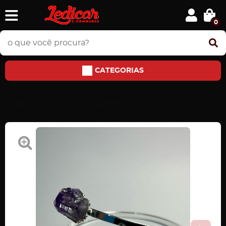
0
CATEGORIAS
Home
PEDRAS E JÓIAS
Braceletes
Bracelete Duas Pedras Ametista e Citrino