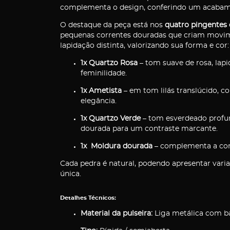
complementa o design, conferindo um acabam
O destaque da peça está nos
quatro pingentes 
pequenas correntes douradas que criam movim
lapidação distinta, valorizando sua forma e cor:
1x Quartzo Rosa
– tom suave de rosa, lap
feminilidade.
1x Ametista
– em tom lilás translúcido, c
elegância.
1x Quartzo Verde
– tom esverdeado profu
dourada para um contraste marcante.
1x Moldura dourada
– complementa a comp
Cada pedra é natural, podendo apresentar variaç
única.
Detalhes Técnicos:
Material da pulseira:
Liga metálica com b