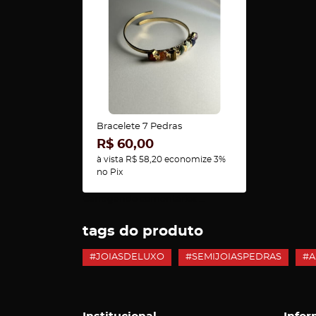
Bracelete 7 Pedras
R$ 60,00
à vista
R$ 58,20
economize
3%
no Pix
Carregando comentários ...
tags do produto
#JOIASDELUXO
#SEMIJOIASPEDRAS
#A