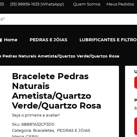
35
(55)
99959-1635
(WhatsApp)
Quem Somos
Meus Pedidos
Home
PEDRAS E JÓIAS
LUBRIFICANTES E FILTRO
e Pedras Naturais Ametista/Quartzo Verde/Quartzo Rosa
U
Bracelete Pedras
Naturais
Ametista/Quartzo
Verde/Quartzo Rosa
à
Seja o primeira a avaliar!
Sku:
68B87A32CF3D0
Categoria:
Braceletes
PEDRAS E JÓIAS
Marca:
GERAL