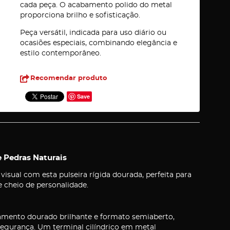
cada peça. O acabamento polido do metal
proporciona brilho e sofisticação.
Peça versátil, indicada para uso diário ou
ocasiões especiais, combinando elegância e
estilo contemporâneo.
Recomendar produto
Save
 Pedras Naturais
sual com esta pulseira rígida dourada, perfeita para
e cheio de personalidade.
bamento dourado brilhante e formato semiaberto,
 segurança. Um terminal cilíndrico em metal