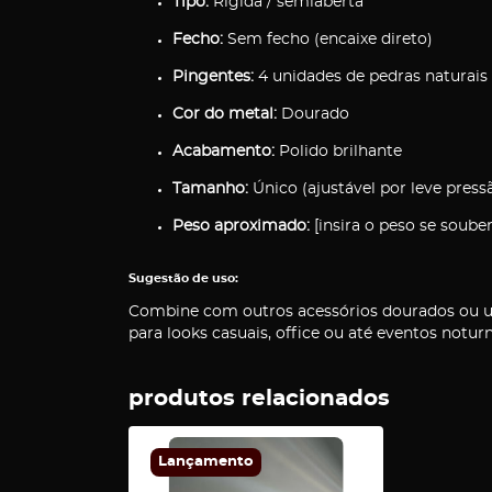
Tipo:
Rígida / semiaberta
Fecho:
Sem fecho (encaixe direto)
Pingentes:
4 unidades de pedras naturais 
Cor do metal:
Dourado
Acabamento:
Polido brilhante
Tamanho:
Único (ajustável por leve press
Peso aproximado:
[insira o peso se souber
Sugestão de uso:
Combine com outros acessórios dourados ou use
para looks casuais, office ou até eventos notur
produtos relacionados
Lançamento