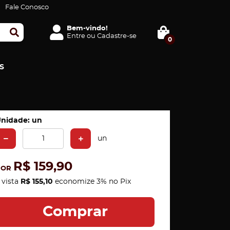
Fale Conosco
Bem-vindo!
Entre
ou
Cadastre-se
0
S
nidade: un
un
R$ 159,90
POR
 vista
R$ 155,10
economize
3%
no Pix
Comprar