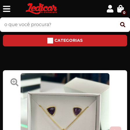
0
CATEGORIAS
Home
PEDRAS E JÓIAS
Brincos e colares
Conjunto de Brinco e Colar