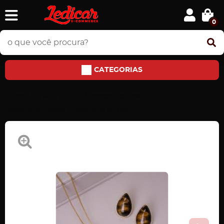
0
CATEGORIAS
Home
PEDRAS E JÓIAS
Brincos e colares
Conjunto de Brinco e Colar Olho de Tigre