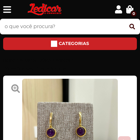
0
CATEGORIAS
Home
PEDRAS E JÓIAS
Brincos
Brinco Ametista Pedras Naturais