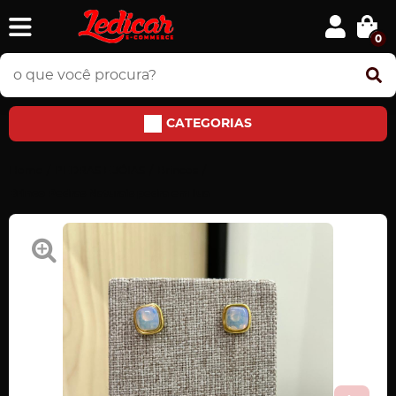
0
CATEGORIAS
Home
PEDRAS E JÓIAS
Brincos
Brinco Pedras Naturais pedra em lua