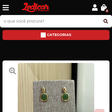
0
CATEGORIAS
Home
PEDRAS E JÓIAS
Brincos
Brinco Pedras Naturais Quartzo verde