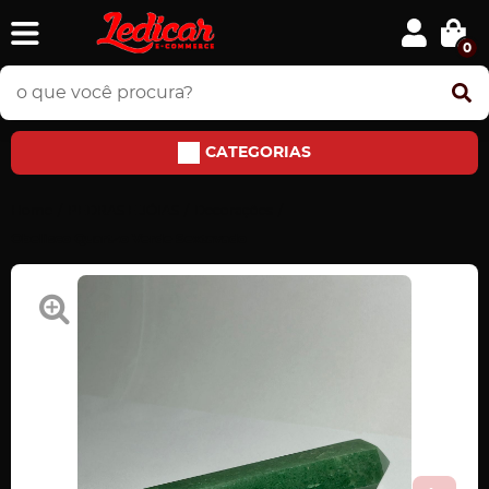
0
CATEGORIAS
Home
PEDRAS E JÓIAS
Decorações
Obelisco Quartzo Verde Sextavado