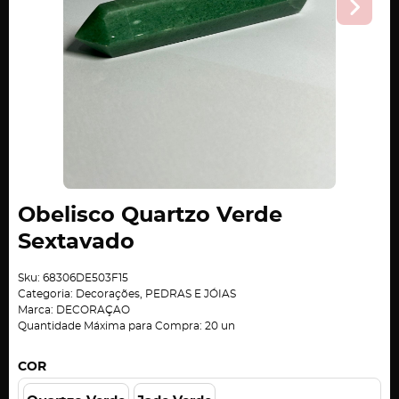
Obelisco Quartzo Verde
Sextavado
Sku:
68306DE503F15
Categoria:
Decorações
,
PEDRAS E JÓIAS
Marca:
DECORAÇAO
Quantidade Máxima para Compra:
20
un
COR