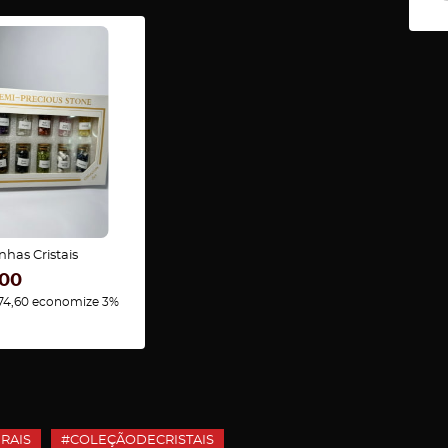
nhas Cristais
,00
74,60
economize
3%
RAIS
#COLEÇÃODECRISTAIS