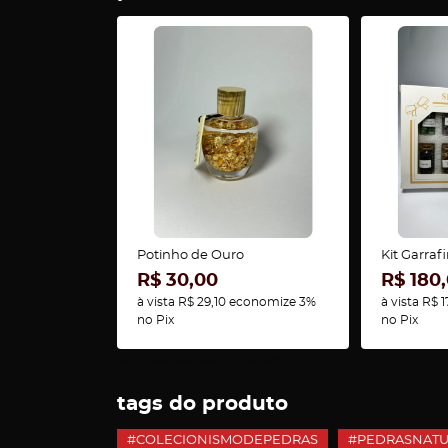
Potinho de Ouro
Kit Garrafi
R$ 30,00
R$ 180
à vista
R$ 29,10
economize
3%
à vista
R$ 1
no Pix
no Pix
Carregando comentários ...
tags do produto
#COLECIONISMODEPEDRAS
#PEDRASNATU