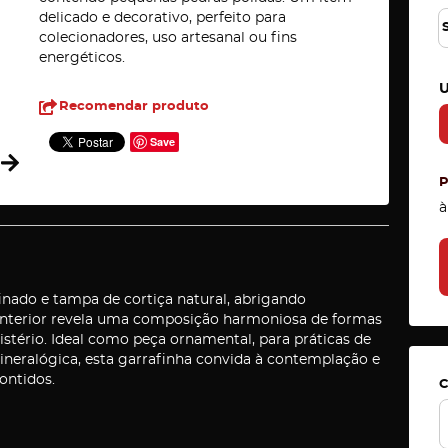
delicado e decorativo, perfeito para
colecionadores, uso artesanal ou fins
energéticos.
U
Recomendar produto
Save
à
nado e tampa de cortiça natural, abrigando
interior revela uma composição harmoniosa de formas
istério. Ideal como peça ornamental, para práticas de
eralógica, esta garrafinha convida à contemplação e
ontidos.
C