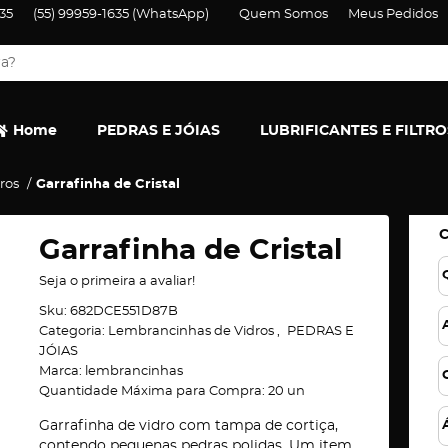
35
(55)
99959-1635
(WhatsApp)
Quem Somos
Meus Pedidos
Home
PEDRAS E JÓIAS
LUBRIFICANTES E FILTRO
ros
Garrafinha de Cristal
Garrafinha de Cristal
Seja o primeira a avaliar!
Sku:
682DCE551D87B
Categoria:
Lembrancinhas de Vidros
PEDRAS E
JÓIAS
Marca:
lembrancinhas
Quantidade Máxima para Compra:
20
un
Garrafinha de vidro com tampa de cortiça,
contendo pequenas pedras polidas. Um item