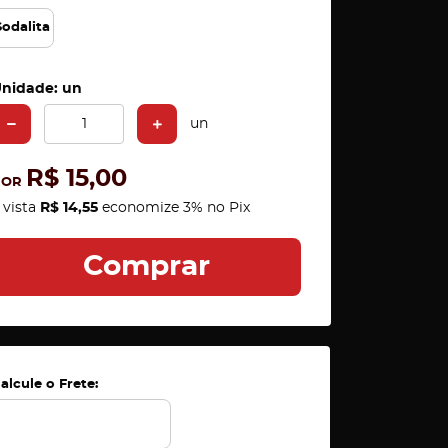
Sodalita
nidade: un
un
R$ 15,00
POR
 vista
R$ 14,55
economize
3%
no Pix
Comprar
alcule o Frete: