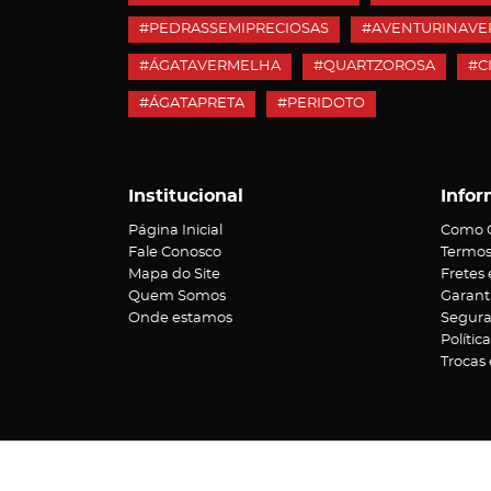
#PEDRASSEMIPRECIOSAS
#AVENTURINAVE
#ÁGATAVERMELHA
#QUARTZOROSA
#C
#ÁGATAPRETA
#PERIDOTO
Institucional
Infor
Página Inicial
Como 
Fale Conosco
Termos
Mapa do Site
Fretes
Quem Somos
Garant
Onde estamos
Segur
Polític
Trocas