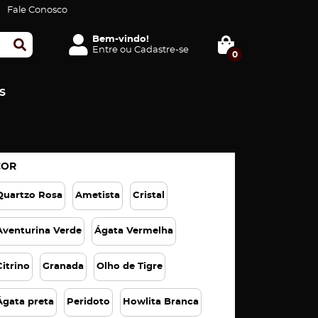
Fale Conosco
Bem-vindo!
Entre
ou
Cadastre-se
0
S
COR
Quartzo Rosa
Ametista
Cristal
Aventurina Verde
Ágata Vermelha
Citrino
Granada
Olho de Tigre
Ágata preta
Peridoto
Howlita Branca