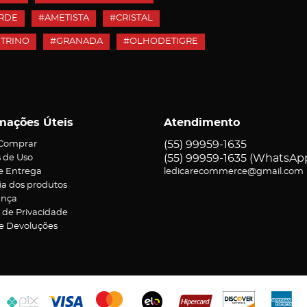
RDE
#AMETISTA
#CRISTAL
ITRINO
#GRANADA
#OLHODETIGRE
mações Úteis
Atendimento
(55)
99959-1635
Comprar
(55)
99959-1635
(WhatsAp
 de Uso
 e Entrega
ledicarecommerce@gmail.com
ia dos produtos
ança
a de Privacidade
 e Devoluções