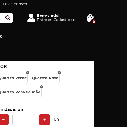
Fale Conosco
Bem-vindo!
Entre
ou
Cadastre-se
0
S
COR
Quartzo Verde
Quartzo Rosa
Quartzo Rosa Salmão
nidade: un
un