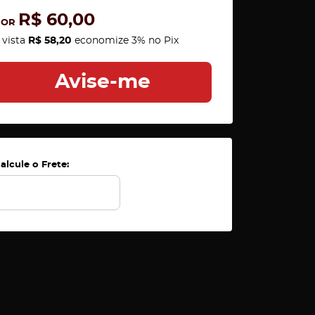
R$ 60,00
POR
 vista
R$ 58,20
economize
3%
no Pix
Avise-me
alcule o Frete: