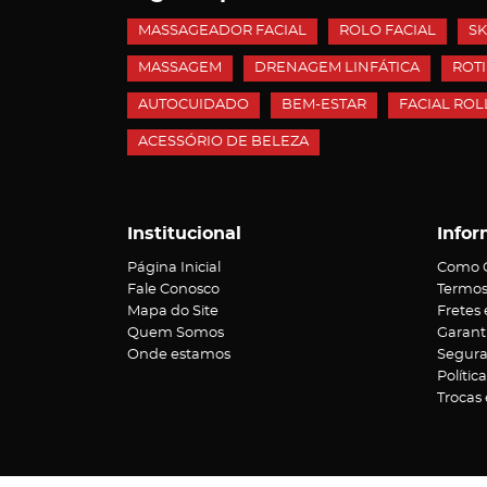
MASSAGEADOR FACIAL
ROLO FACIAL
SK
MASSAGEM
DRENAGEM LINFÁTICA
ROT
AUTOCUIDADO
BEM-ESTAR
FACIAL ROL
ACESSÓRIO DE BELEZA
Institucional
Infor
Página Inicial
Como 
Fale Conosco
Termos
Mapa do Site
Fretes
Quem Somos
Garant
Onde estamos
Segur
Polític
Trocas