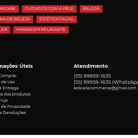
INCARE
CUIDADOS COM A PELE
BELEZA
INA DE BELEZA
ESTÉTICA FACIAL
LER
MASSAGEM RELAXANTE
mações Úteis
Atendimento
(55)
99959-1635
Comprar
(55)
99959-1635
(WhatsAp
 de Uso
 e Entrega
ledicarecommerce@gmail.com
ia dos produtos
ança
a de Privacidade
 e Devoluções