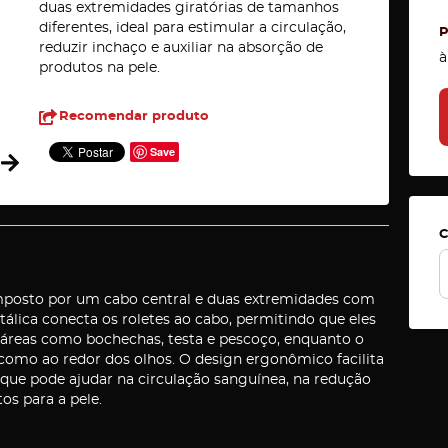
duas extremidades giratórias de tamanhos
diferentes, ideal para estimular a circulação,
reduzir inchaço e auxiliar na absorção de
à
produtos na pele.
Recomendar produto
Save
C
omposto por um cabo central e duas extremidades com
tálica conecta os roletes ao cabo, permitindo que eles
 áreas como bochechas, testa e pescoço, enquanto o
 como ao redor dos olhos. O design ergonômico facilita
e pode ajudar na circulação sanguínea, na redução
os para a pele.