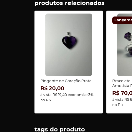
produtos relacionados
Lançam
Pingente de Coração Prata
Bracelete
Ametista 
R$ 20,00
R$ 70,
à vista
R$ 19,40
economize
3%
à vista
R$ 6
no Pix
no Pix
Carregando comentários ...
tags do produto