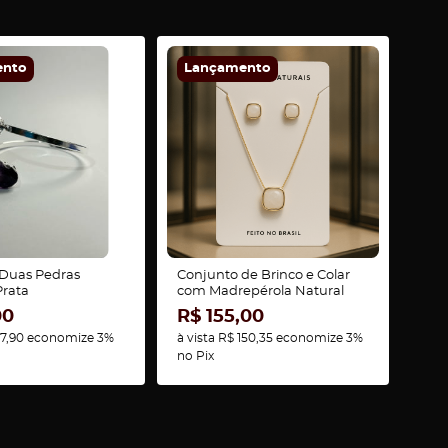
ento
Lançamento
 Duas Pedras
Conjunto de Brinco e Colar
Prata
com Madrepérola Natural
00
R$ 155,00
7,90
economize
3%
à vista
R$ 150,35
economize
3%
no Pix