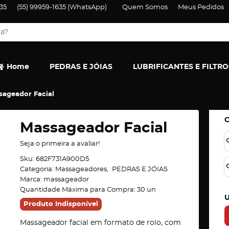
35
(55)
99959-1635
(WhatsApp)
Quem Somos
Meus Pedidos
Home
PEDRAS E JÓIAS
LUBRIFICANTES E FILTRO
sageador Facial
Massageador Facial
Seja o primeira a avaliar!
Sku:
682F731A900D5
Categoria:
Massageadores
PEDRAS E JÓIAS
Marca:
massageador
Quantidade Máxima para Compra:
30
un
U
Produto Indisponível
Massageador facial em formato de rolo, com