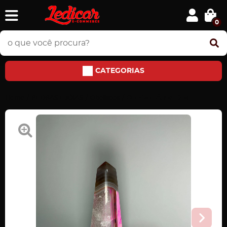
0
CATEGORIAS
Home
PEDRAS E JÓIAS
Obeliscos
Obelisco Ágata Rosa