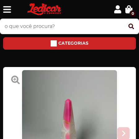
0
CATEGORIAS
Home
PEDRAS E JÓIAS
Obeliscos
Obelisco Ágata Rosa