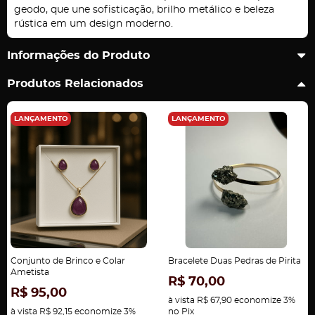
geodo, que une sofisticação, brilho metálico e beleza
rústica em um design moderno.
Informações do Produto
Produtos Relacionados
LANÇAMENTO
LANÇAMENTO
Conjunto de Brinco e Colar
Bracelete Duas Pedras de Pirita
Ametista
R$ 70,00
R$ 95,00
à vista
R$ 67,90
economize
3%
à vista
R$ 92,15
economize
3%
no Pix