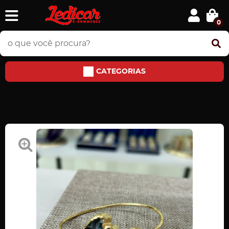
0
CATEGORIAS
Home
PEDRAS E JÓIAS
Pulseira
Bracelete De Pirita/Geodo natural