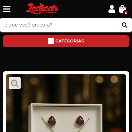
0
CATEGORIAS
Home
PEDRAS E JÓIAS
Brincos e colares
Conjunto de Brinco e Colar Ametista