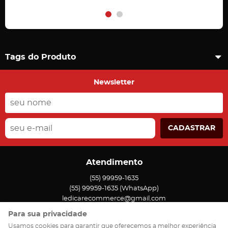
Carregando comentários ...
Tags do Produto
Newsletter
CADASTRAR
Atendimento
(55)
99959-1635
(55)
99959-1635
(WhatsApp)
ledicarecommerce@gmail.com
Para sua privacidade
Endereço
Usamos cookies para garantir que oferecemos a melhor experiência