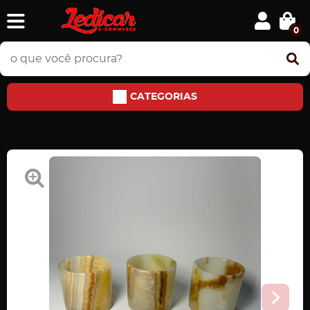
0
CATEGORIAS
Home
PEDRAS E JÓIAS
Taças
Copo de Onix/unidade