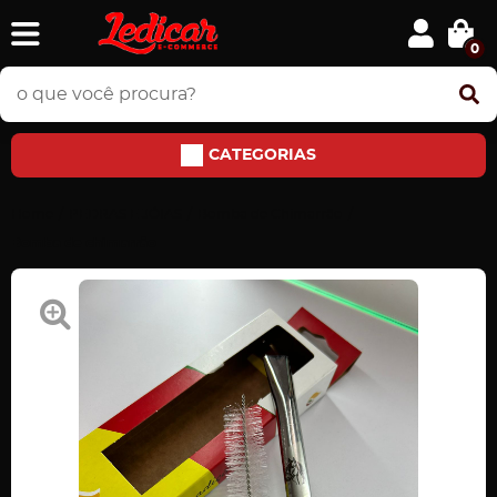
0
CATEGORIAS
Home
PEDRAS E JÓIAS
Bomba de Chimarrão
Bomba de chimarrão