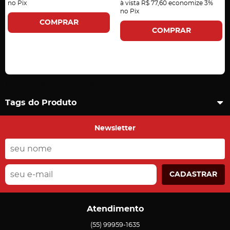
no Pix
à vista
R$ 77,60
economize
3%
no Pix
COMPRAR
COMPRAR
Carregando comentários ...
Tags do Produto
Newsletter
CADASTRAR
Atendimento
(55)
99959-1635