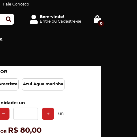
Fale Conosco
Bem-vindo!
Entre
ou
Cadastre-se
0
S
COR
Ametista
Azul Água marinha
nidade: un
un
R$ 80,00
POR