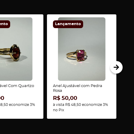
ento
Lançamento
La
tável Com Quartzo
Anel Ajustável com Pedra
Anel
Rosa
Ame
00
R$ 50,00
R$
48,50
economize
3%
à vista
R$ 48,50
economize
3%
à vi
no Pix
no P