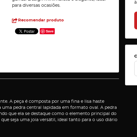
à
para diversas ocasiões.
Recomendar produto
Save
C
nte. A peça é composta por uma fina e lisa haste
 uma pedra central lapidada em formato oval. A pedra
indo que ela se destaque como o elemento principal do
que seja uma joia versátil, ideal tanto para o uso diário