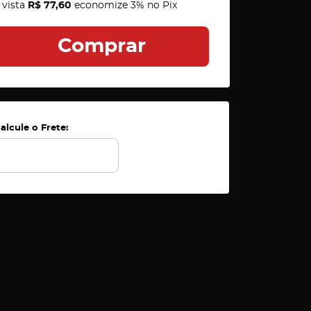
 vista
R$ 77,60
economize
3%
no Pix
Comprar
alcule o Frete: