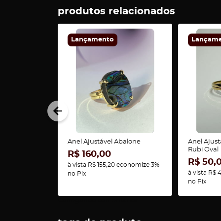
produtos relacionados
Lançamento
Lançam
Anel Ajustável Abalone
Anel Ajus
Rubi Oval
R$ 160,00
R$ 50,
à vista
R$ 155,20
economize
3%
à vista
R$ 
no Pix
no Pix
Carregando comentários ...