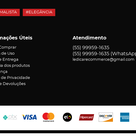
MALISTA
#ELEGÂNCIA
mações Úteis
Atendimento
(55)
99959-1635
Comprar
(55)
99959-1635
(WhatsAp
 de Uso
 e Entrega
ledicarecommerce@gmail.com
ia dos produtos
ança
a de Privacidade
 e Devoluções