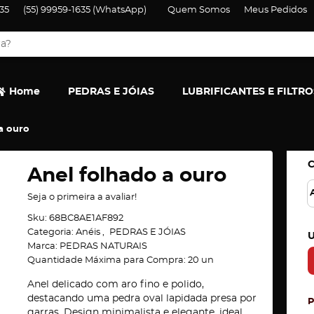
35
(55)
99959-1635
(WhatsApp)
Quem Somos
Meus Pedidos
Home
PEDRAS E JÓIAS
LUBRIFICANTES E FILTRO
a ouro
Anel folhado a ouro
Seja o primeira a avaliar!
Sku:
68BC8AE1AF892
Categoria:
Anéis
PEDRAS E JÓIAS
U
Marca:
PEDRAS NATURAIS
Quantidade Máxima para Compra:
20
un
Anel delicado com aro fino e polido,
destacando uma pedra oval lapidada presa por
garras. Design minimalista e elegante, ideal