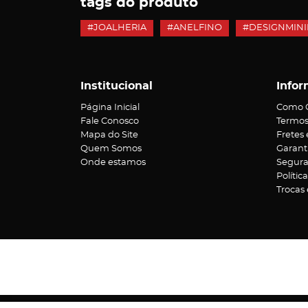
tags do produto
#JOALHERIA
#ANELFINO
#DESIGNMINI
Institucional
Infor
Página Inicial
Como 
Fale Conosco
Termos
Mapa do Site
Fretes
Quem Somos
Garant
Onde estamos
Segur
Polític
Trocas