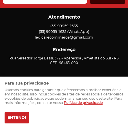
Atendimento
(55)
99959-1635
(55)
99959-1635
(WhatsApp)
ledicarecommerce@gmail.com
Endereço
Rua Vereador Jorge Bassi, 372
-
Aparecida , Ametista do Sul
-
RS
CEP: 98465-000
Para sua privacidade
Usamos cookies para garantir que oferecemos a melhor experiência
em nosso site. Isso inclui cookies de sites de redes sociais de terceiros
e cookies de publicidade que podem analisar seu uso deste site. Para
mais informações, consulte nossa
Política de privacidade
.
ENTENDI